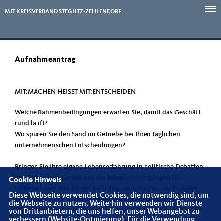
MIT KREISVERBAND STEGLITZ-ZEHLENDORF
Aufnahmeantrag
MIT:MACHEN HEISST MIT:ENTSCHEIDEN
Welche Rahmenbedingungen erwarten Sie, damit das Geschäft
rund läuft?
Wo spüren Sie den Sand im Getriebe bei Ihren täglichen
unternehmerischen Entscheidungen?
Bringen Sie Ihre eigene Lebenserfahrung in politische Debatten
ein! Entwickeln Sie mit uns die Rahmenbedingungen für
Cookie Hinweis
Unternehmen und Bürger nach den Grundsätzen der Sozialen
Diese Webseite verwendet Cookies, die notwendig sind, um
Marktwirtschaft! Transportieren Sie Ihre Meinung von der
die Webseite zu nutzen. Weiterhin verwenden wir Dienste
Kreisebene bis hinauf in die Landtage, den Bundestag und das
von Drittanbietern, die uns helfen, unser Webangebot zu
verbessern (Website-Optmierung). Für die Verwendung