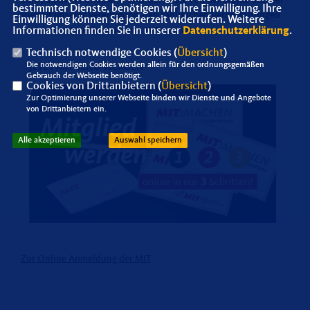
Europäischen Parlament. Profitieren Sie von der Stärke und der
bestimmter Dienste, benötigen wir Ihre Einwilligung. Ihre
Vielfalt unserer Vereinigung, den zahlreichen Veranstaltungen
Einwilligung können Sie jederzeit widerrufen. Weitere
und dem unternehmerischen MIT-Netzwerk.
Informationen finden Sie in unserer
Datenschutzerklärung
.
Technisch notwendige Cookies (
Übersicht
)
Die notwendigen Cookies werden allein für den ordnungsgemäßen
Gebrauch der Webseite benötigt.
Cookies von Drittanbietern (
Übersicht
)
Zur Optimierung unserer Webseite binden wir Dienste und Angebote
von Drittanbietern ein.
Alle akzeptieren
Auswahl speichern
Zur Online Anmeldung der MIT