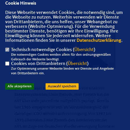
Cookie Hinweis
Diese Webseite verwendet Cookies, die notwendig sind, um
die Webseite zu nutzen. Weiterhin verwenden wir Dienste
von Drittanbietern, die uns helfen, unser Webangebot zu
verbessern (Website-Optmierung). Für die Verwendung
bestimmter Dienste, benötigen wir Ihre Einwilligung. Ihre
Einwilligung können Sie jederzeit widerrufen. Weitere
Informationen finden Sie in unserer
Datenschutzerklärung
.
Technisch notwendige Cookies (
Übersicht
)
Die notwendigen Cookies werden allein für den ordnungsgemäßen
Gebrauch der Webseite benötigt.
Cookies von Drittanbietern (
Übersicht
)
Zur Optimierung unserer Webseite binden wir Dienste und Angebote
von Drittanbietern ein.
Alle akzeptieren
Auswahl speichern
In tiefer Trauer nehmen wir Abschied von unserem
Ehrenvorsitzenden Elmar Pieroth. Herr Pieroth hat die
MIT über viele Jahrzehnte maßgeblich geprägt. Bereits
seit 1965 engagierte er sich als Vorstandsmitglied der
damaligen CDU-Mittelstandsvereinigung. Von 1987 bis
1993 übernahm Elmar Pieroth den Bundesvorsitz der
MIT. Im Zuge der deutschen Wiedervereinigung konnte er