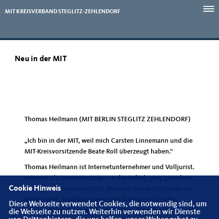
MIT KREISVERBAND STEGLITZ-ZEHLENDORF
Neu in der MIT
Thomas Heilmann (MIT BERLIN STEGLITZ ZEHLENDORF)
Ich bin in der MIT, weil mich Carsten Linnemann und die
MIT-Kreisvorsitzende Beate Roll überzeugt haben.“
Thomas Heilmann ist Internetunternehmer und Volljurist.
Bevor er als Seiteneinsteiger in die Politik ging, gründete
Cookie Hinweis
er einige Unternehmen mit. Bekannt wurde Heilmann als
Mitgründer, Startfinanzierer und Kleingesellschafter
Diese Webseite verwendet Cookies, die notwendig sind, um
verschiedener Startups, etwa mytoys, Xing, Pixelpark und
die Webseite zu nutzen. Weiterhin verwenden wir Dienste