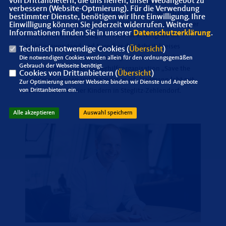
von Drittanbietern, die uns helfen, unser Webangebot zu
Facebook. Von 2012 bis 2016 war Heilmann Berliner
verbessern (Website-Optmierung). Für die Verwendung
Senator für Justiz- und Verbraucherschutz. Seit 2013 ist
bestimmter Dienste, benötigen wir Ihre Einwilligung. Ihre
er Vorsitzender der CDU Steglitz-Zehlendorf. 2017 zog er
Einwilligung können Sie jederzeit widerrufen. Weitere
Informationen finden Sie in unserer
Datenschutzerklärung
.
direkt in den Bundestag ein. Hier ist er Mitglied im
Fraktionsvorstand und Sprecher des Arbeitskreises
Technisch notwendige Cookies (
Übersicht
)
Zukunft der Arbeit. Sein wichtigstes ehrenamtliches
Die notwendigen Cookies werden allein für den ordnungsgemäßen
Gebrauch der Webseite benötigt.
Engagement gilt der Kinderhilfsorganisation „Save the
Cookies von Drittanbietern (
Übersicht
)
Children“, dessen Vorsitzender er ist. Heilmann lebt mit
Zur Optimierung unserer Webseite binden wir Dienste und Angebote
seiner Frau und vier Kindern in Steglitz-Zehlendorf.
von Drittanbietern ein.
Alle akzeptieren
Auswahl speichern